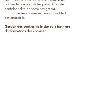
pouvez le préciser via les paramètres de
confidentialité de votre navigateur.
Supprimer les cookies est aussi possible à
cet endroit-là.
Gestion des cookies via le site et la bannière
d’informations des cookies :
En tant qu’utilisateur, vous pouvez indiquer
vous-même si vous voulez accepter
uniquement les cookies essentiels ou
d’autres cookies également (comme les
cookies marketing…). Vous pouvez le faire
en cliquant sur l’un des 2 boutons ci-
dessous sur le site dans la bannière des
cookies :
« Accepter tout » : si vous cochez ce bouton
en tant qu’utilisateur, vous donnez la
permission pour activer tant les cookies
essentiels que tous les autres durant votre
visite sur le site.
« Détails » : si vous cochez ce bouton en
tant qu’utilisateur, vous voyez un aperçu de