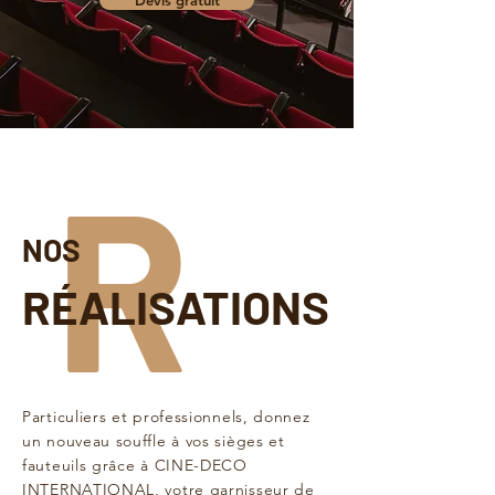
Devis gratuit
R
NOS
RÉALISATIONS
Particuliers et professionnels, donnez
un nouveau souffle à vos sièges et
fauteuils grâce à CINE-DECO
INTERNATIONAL, votre garnisseur de